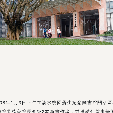
08年1月3日下午在淡水校園覺生紀念圖書館閱活
學院吳萬寶院長介紹2本新書作者，並邀請何啟東學