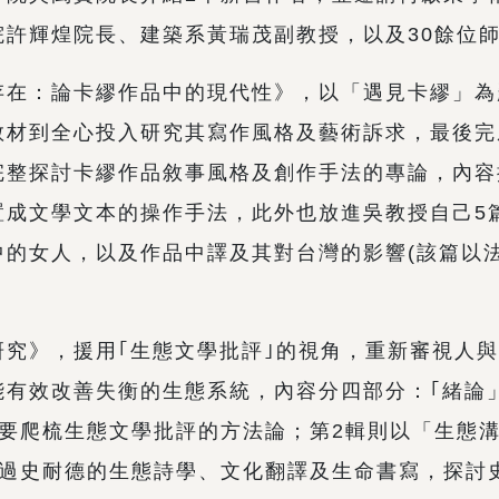
院許輝煌院長、建築系黃瑞茂副教授，以及30餘位
在：論卡繆作品中的現代性》，以「遇見卡繆」為題
教材到全心投入研究其寫作風格及藝術訴求，最後完
完整探討卡繆作品敘事風格及創作手法的專論，內容
置成文學文本的操作手法，此外也放進吳教授自己5
中的女人，以及作品中譯及其對台灣的影響(該篇以
究》，援用｢生態文學批評｣的視角，重新審視人與
能有效改善失衡的生態系統，內容分四部分：｢緒論
主要爬梳生態文學批評的方法論；第2輯則以「生態
透過史耐德的生態詩學、文化翻譯及生命書寫，探討