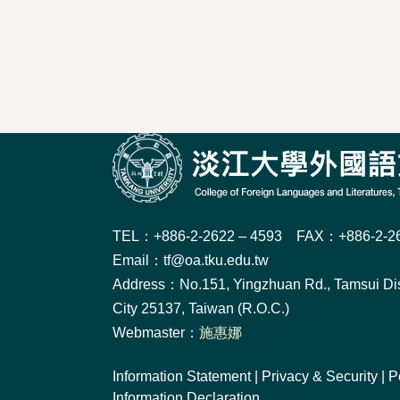
TEL：+886-2-2622 – 4593 FAX：+886-2-26
Email：tf@oa.tku.edu.tw
Address：No.151, Yingzhuan Rd., Tamsui Dis
City 25137, Taiwan (R.O.C.)
Webmaster：
施惠娜
Information Statement
|
Privacy & Security
|
P
Information Declaration