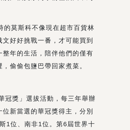
時的莫斯科不像現在超市百貨林
俄文好好挑戰一番，才可能買到
一整年的生活，陪伴他們的僅有
裡，偷偷包鹽巴帶回家煮菜。
華冠獎」選拔活動，每三年舉辦
十位新當選的華冠獎得主，分別
斯1位、南非1位。第6屆世界十