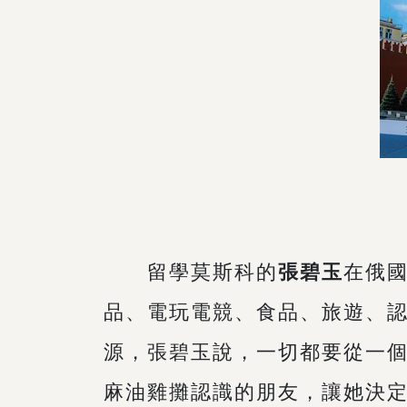
留學莫斯科的
張碧玉
在俄國
品、電玩電競、食品、旅遊、
源，張碧玉說，一切都要從一
麻油雞攤認識的朋友，讓她決定