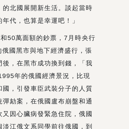
」的北國展開新生活。談起當時
的年代，也算是幸運吧！」
和50萬面額的鈔票，7月時央行
時的俄國黑市與地下經濟盛行，張
門後，在黑市成功換到錢，「我
995年的俄國經濟景況，比現
和國，引發車臣武裝分子的人質
統彈劾案，在俄國盧布崩盤和通
欽又因心臟病發緊急住院，俄國
個淡江俄文系同學前往俄國，到