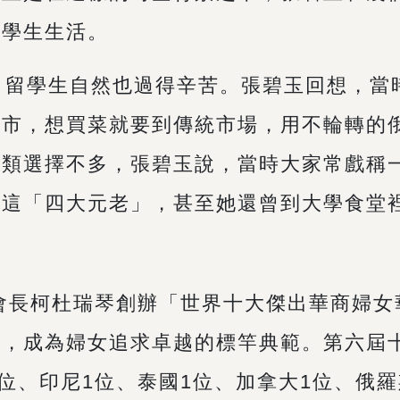
換學生生活。
留學生自然也過得辛苦。張碧玉回想，當
超市，想買菜就要到傳統市場，用不輪轉的
種類選擇不多，張碧玉說，當時大家常戲稱
蔔這「四大元老」，甚至她還曾到大學食堂
會長柯杜瑞琴創辦「世界十大傑出華商婦女
英，成為婦女追求卓越的標竿典範。第六屆
位、印尼1位、泰國1位、加拿大1位、俄羅