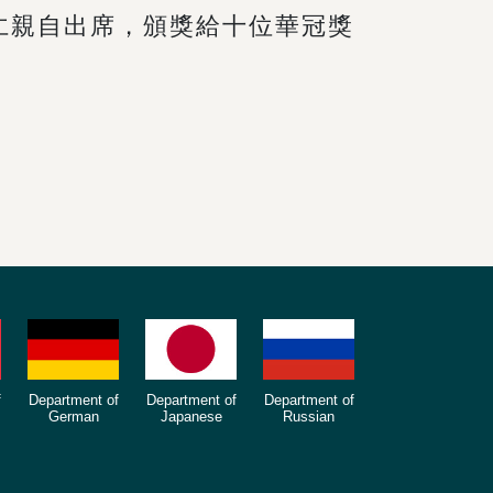
仁親自出席，頒獎給十位華冠獎
f
Department of
Department of
Department of
German
Japanese
Russian