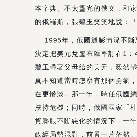
本字典、不太靈光的俄文，和
的俄羅斯，張碧玉笑笑地說：
1995年，俄國通膨情況不斷
決定把美元兌盧布匯率訂在1：4
碧玉帶著父母給的美元，毅然
真不知道當時怎麼有那個勇氣，
在更慘淡。那一年，時任俄國
挾持危機；同時，俄國國家「
貨膨脹不斷惡化的情況下，一
政經局勢混亂，前景一片茫然