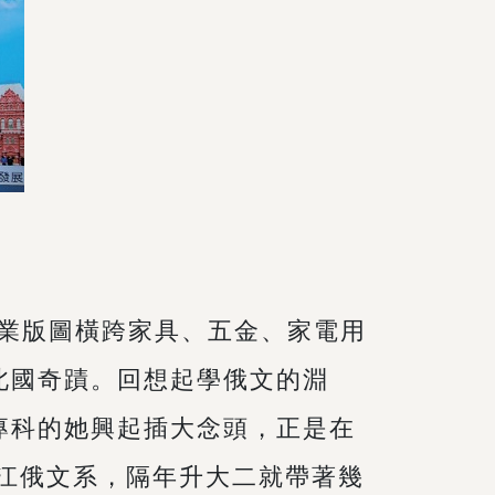
，事業版圖橫跨家具、五金、家電用
北國奇蹟。回想起學俄文的淵
專科的她興起插大念頭，正是在
淡江俄文系，隔年升大二就帶著幾