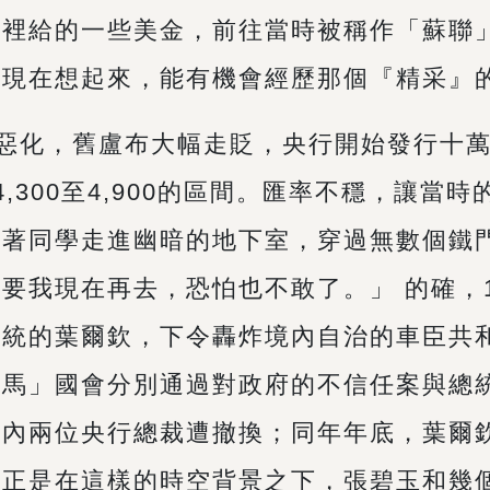
家裡給的一些美金，前往當時被稱作「蘇聯
「現在想起來，能有機會經歷那個『精采』
惡化，舊盧布大幅走貶，央行開始發行十萬
,300至4,900的區間。匯率不穩，讓當
帶著同學走進幽暗的地下室，穿過無數個鐵
要我現在再去，恐怕也不敢了。」 的確，1
總統的葉爾欽，下令轟炸境內自治的車臣共
杜馬」國會分別通過對政府的不信任案與總
年內兩位央行總裁遭撤換；同年年底，葉爾
。正是在這樣的時空背景之下，張碧玉和幾