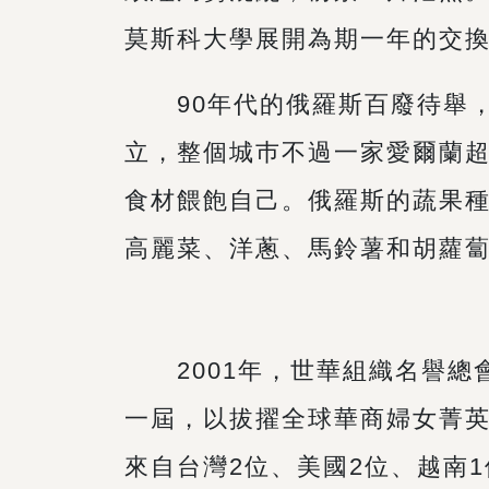
莫斯科大學展開為期一年的交
90年代的俄羅斯百廢待舉，
立，整個城巿不過一家愛爾蘭
食材餵飽自己。俄羅斯的蔬果
高麗菜、洋蔥、馬鈴薯和胡蘿
2001年，世華組織名譽總
一屆，以拔擢全球華商婦女菁
來自台灣2位、美國2位、越南1