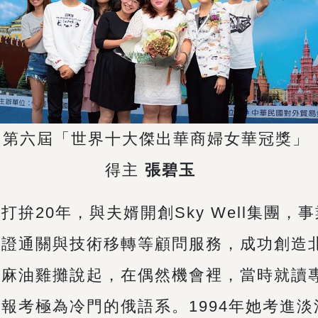
第六屆「世界十大傑出華商婦女華冠獎」
得主
張碧玉
打拚20年，與夫婿開創Sky Well集團
認證通關與技術移轉等顧問服務，成功創造
個麻油雞攤說起，在偶然機會裡，當時就讀
報考極為冷門的俄語系。1994年她考進