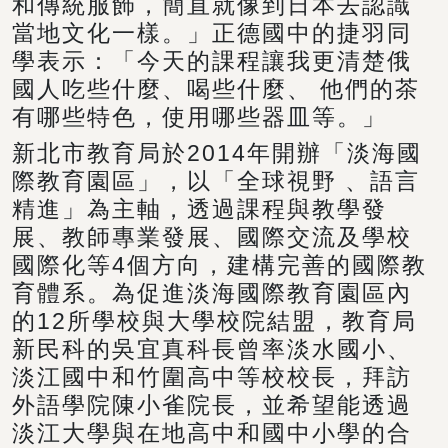
和傳統服飾，簡直就像到日本去認識
當地文化一樣。」正德國中的捷羽同
學表示：「今天的課程讓我更清楚俄
國人吃些什麼、喝些什麼、 他們的茶
有哪些特色，使用哪些器皿等。」
新北市教育局於2014年開辦「淡海國
際教育園區」，以「全球視野 、語言
精進」為主軸，透過課程與教學發
展、教師專業發展、國際交流及學校
國際化等4個方向，建構完善的國際教
育體系。為促進淡海國際教育園區內
的12所學校與大學校院結盟，教育局
新民科的吳宜真科長曾率淡水國小、
淡江國中和竹圍高中等校校長，拜訪
外語學院陳小雀院長，並希望能透過
淡江大學與在地高中和國中小學的合