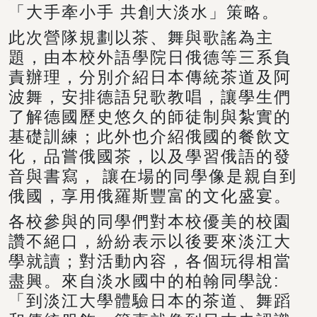
「大手牽小手 共創大淡水」策略。
此次營隊規劃以茶、舞與歌謠為主
題，由本校外語學院日俄德等三系負
責辦理，分別介紹日本傳統茶道及阿
波舞，安排德語兒歌教唱，讓學生們
了解德國歷史悠久的師徒制與紮實的
基礎訓練；此外也介紹俄國的餐飲文
化，品嘗俄國茶，以及學習俄語的發
音與書寫， 讓在場的同學像是親自到
俄國，享用俄羅斯豐富的文化盛宴。
各校參與的同學們對本校優美的校園
讚不絕口，紛紛表示以後要來淡江大
學就讀；對活動內容，各個玩得相當
盡興。來自淡水國中的柏翰同學說:
「到淡江大學體驗日本的茶道、舞蹈