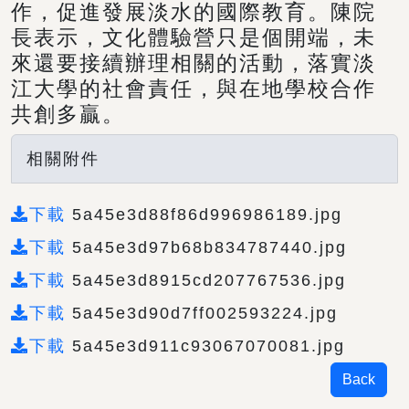
作，促進發展淡水的國際教育。陳院
長表示，文化體驗營只是個開端，未
來還要接續辦理相關的活動，落實淡
江大學的社會責任，與在地學校合作
共創多贏。
相關附件
下載
5a45e3d88f86d996986189.jpg
下載
5a45e3d97b68b834787440.jpg
下載
5a45e3d8915cd207767536.jpg
下載
5a45e3d90d7ff002593224.jpg
下載
5a45e3d911c93067070081.jpg
Back