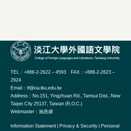
TEL：+886-2-2622 – 4593 FAX：+886-2-2623 –
2924
Email：tf@oa.tku.edu.tw
Address：No.151, Yingzhuan Rd., Tamsui Dist., New
Taipei City 25137, Taiwan (R.O.C.)
Webmaster：
施惠娜
Information Statement
|
Privacy & Security
|
Personal