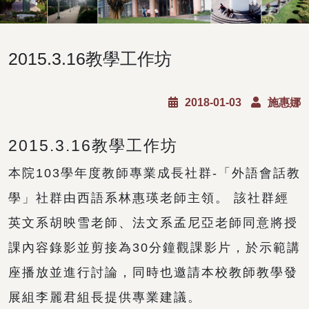
2015.3.16教學工作坊
2018-01-03
施惠娜
2015.3.16教學工作坊
本院103學年度教師專業成長社群-「外語會話教
學」社群由西語系林惠瑛老師主領。 該社群經
英文系胡映雪老師、法文系孟尼亞老師同意將授
課內容錄影並剪接為30分鐘觀課影片，於示範講
座播放並進行討論，同時也邀請本校教師教學發
展組李麗君組長提供專業建議。