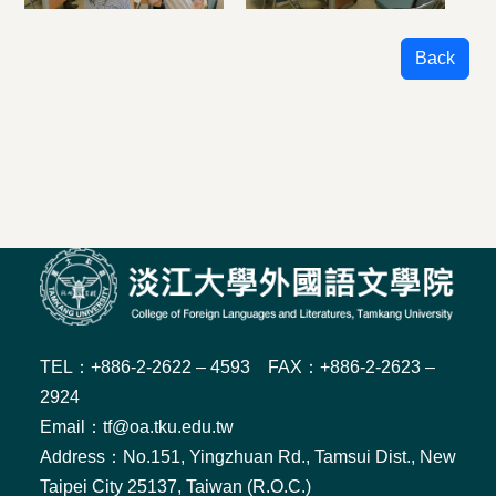
Back
TEL：+886-2-2622 – 4593 FAX：+886-2-2623 –
2924
Email：tf@oa.tku.edu.tw
Address：No.151, Yingzhuan Rd., Tamsui Dist., New
Taipei City 25137, Taiwan (R.O.C.)