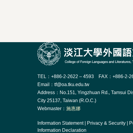
TEL：+886-2-2622 – 4593 FAX：+886-2-26
Email：tf@oa.tku.edu.tw
Address：No.151, Yingzhuan Rd., Tamsui Dis
City 25137, Taiwan (R.O.C.)
Webmaster：
施惠娜
Information Statement
|
Privacy & Security
|
P
Information Declaration