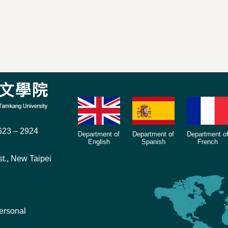
23 – 2924
Department of
Department of
Department o
English
Spanish
French
t., New Taipei
ersonal