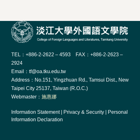
TEL：+886-2-2622 – 4593 FAX：+886-2-2623 –
2924
Email：tf@oa.tku.edu.tw
Address：No.151, Yingzhuan Rd., Tamsui Dist., New
Taipei City 25137, Taiwan (R.O.C.)
Webmaster：
施惠娜
Information Statement
|
Privacy & Security
|
Personal
Information Declaration