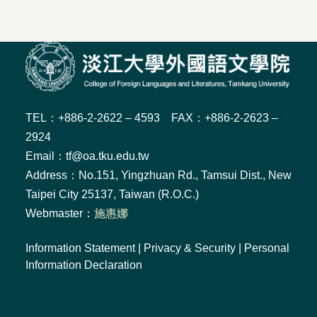
TEL：+886-2-2622 – 4593 FAX：+886-2-2623 –
2924
Email：tf@oa.tku.edu.tw
Address：No.151, Yingzhuan Rd., Tamsui Dist., New
Taipei City 25137, Taiwan (R.O.C.)
Webmaster：
施惠娜
Information Statement
|
Privacy & Security
|
Personal
Information Declaration