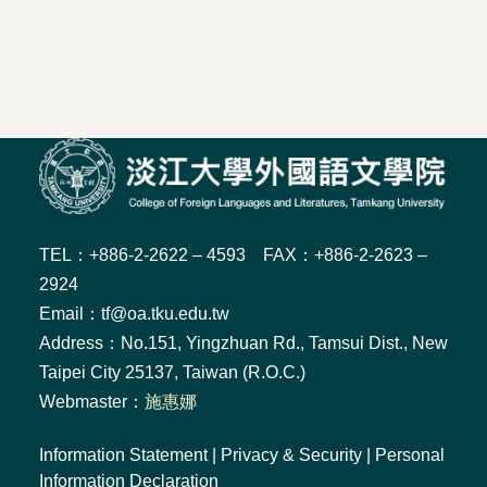
TEL：+886-2-2622 – 4593 FAX：+886-2-2623 –
2924
Email：tf@oa.tku.edu.tw
Address：No.151, Yingzhuan Rd., Tamsui Dist., New
Taipei City 25137, Taiwan (R.O.C.)
Webmaster：
施惠娜
Information Statement
|
Privacy & Security
|
Personal
Information Declaration