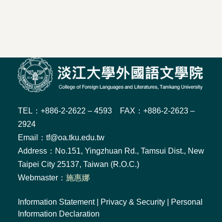
TEL：+886-2-2622 – 4593 FAX：+886-2-2623 –
2924
Email：tf@oa.tku.edu.tw
Address：No.151, Yingzhuan Rd., Tamsui Dist., New
Taipei City 25137, Taiwan (R.O.C.)
Webmaster：
施惠娜
Information Statement
|
Privacy & Security
|
Personal
Information Declaration