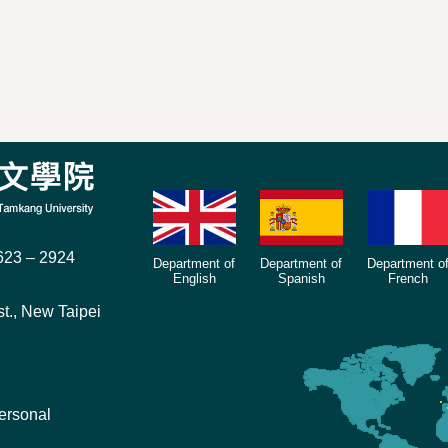
23 – 2924
Department of
Department of
Department o
English
Spanish
French
t., New Taipei
ersonal