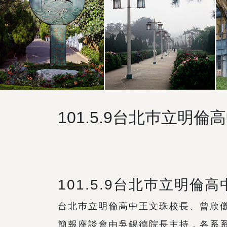
101.5.9台北巿立明
101.5.9台北巿立明倫
台北巿立明倫高中王文珠校長、曾欣儀
簡報座談會由吳錫德院長主持，各系