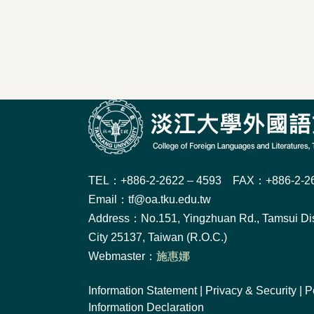
TEL：+886-2-2622 – 4593 FAX：+886-2-26
Email：tf@oa.tku.edu.tw
Address：No.151, Yingzhuan Rd., Tamsui Dis
City 25137, Taiwan (R.O.C.)
Webmaster：
施惠娜
Information Statement
|
Privacy & Security
|
P
Information Declaration