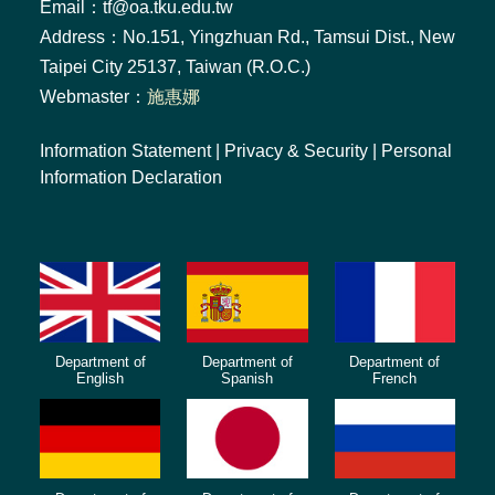
Email：tf@oa.tku.edu.tw
Address：No.151, Yingzhuan Rd., Tamsui Dist., New
Taipei City 25137, Taiwan (R.O.C.)
Webmaster：
施惠娜
Information Statement
|
Privacy & Security
|
Personal
Information Declaration
Department of
Department of
Department of
English
Spanish
French