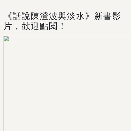
《話說陳澄波與淡水》新書影
片，歡迎點閱！